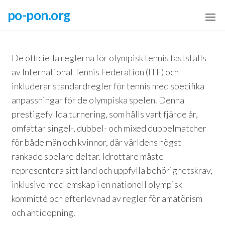
Skip
po-pon.org
to
the
content
De officiella reglerna för olympisk tennis fastställs
av International Tennis Federation (ITF) och
inkluderar standardregler för tennis med specifika
anpassningar för de olympiska spelen. Denna
prestigefyllda turnering, som hålls vart fjärde år,
omfattar singel-, dubbel- och mixed dubbelmatcher
för både män och kvinnor, där världens högst
rankade spelare deltar. Idrottare måste
representera sitt land och uppfylla behörighetskrav,
inklusive medlemskap i en nationell olympisk
kommitté och efterlevnad av regler för amatörism
och antidopning.