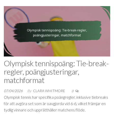
Olympisk tennispoäng: Tie-break-
regler, poängjusteringar,
matchformat
07/04/2026
By
CLARA WHITMORE
0
Olympisk tennis har specifika poängregler, inklusive tiebreaks
för att avgöra set som är oavgjorda vid 6-6, vilket främjar en
tydlig vinnare och upprätthåller matchens flöde.