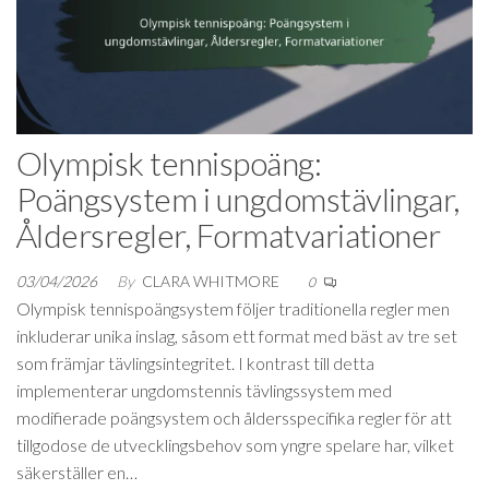
Olympisk tennispoäng:
Poängsystem i ungdomstävlingar,
Åldersregler, Formatvariationer
03/04/2026
By
CLARA WHITMORE
0
Olympisk tennispoängsystem följer traditionella regler men
inkluderar unika inslag, såsom ett format med bäst av tre set
som främjar tävlingsintegritet. I kontrast till detta
implementerar ungdomstennis tävlingssystem med
modifierade poängsystem och åldersspecifika regler för att
tillgodose de utvecklingsbehov som yngre spelare har, vilket
säkerställer en…