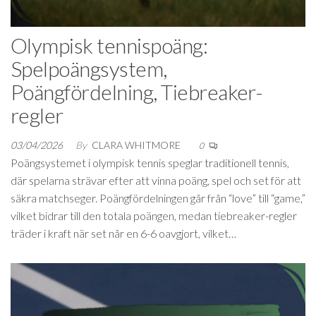
Olympisk tennispoäng:
Spelpoängsystem,
Poängfördelning, Tiebreaker-
regler
03/04/2026
By
CLARA WHITMORE
0
Poängsystemet i olympisk tennis speglar traditionell tennis,
där spelarna strävar efter att vinna poäng, spel och set för att
säkra matchseger. Poängfördelningen går från “love” till “game,”
vilket bidrar till den totala poängen, medan tiebreaker-regler
träder i kraft när set når en 6-6 oavgjort, vilket…