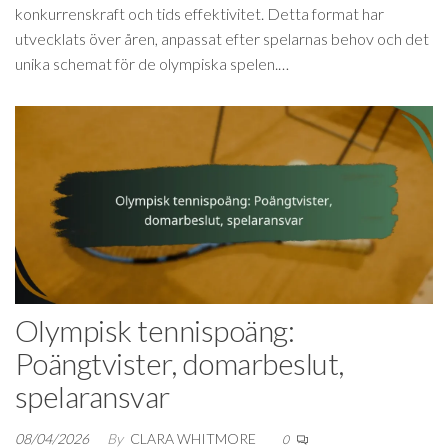
konkurrenskraft och tids effektivitet. Detta format har
utvecklats över åren, anpassat efter spelarnas behov och det
unika schemat för de olympiska spelen.…
Olympisk tennispoäng:
Poängtvister, domarbeslut,
spelaransvar
08/04/2026
By
CLARA WHITMORE
0