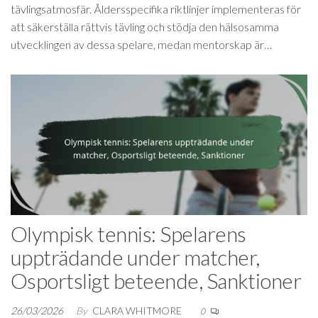
tävlingsatmosfär. Åldersspecifika riktlinjer implementeras för
att säkerställa rättvis tävling och stödja den hälsosamma
utvecklingen av dessa spelare, medan mentorskap är…
Olympisk tennis: Spelarens
uppträdande under matcher,
Osportsligt beteende, Sanktioner
26/03/2026
By
CLARA WHITMORE
0