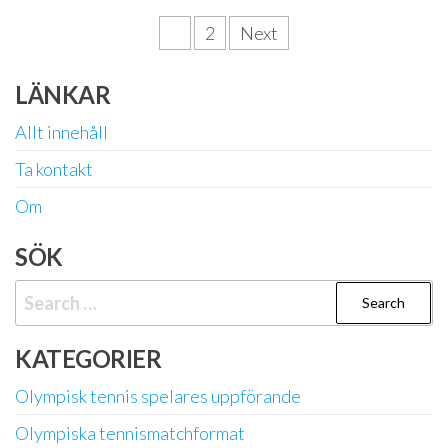
Posts
1
2
Next
pagination
LÄNKAR
Allt innehåll
Ta kontakt
Om
SÖK
Search
for:
KATEGORIER
Olympisk tennis spelares uppförande
Olympiska tennismatchformat