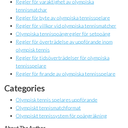
Regler för varaktighet av olympiska
tennismatchar
Regler för byte av olympiska tennisspelare
Regler för villkor vid olympiska tennismatcher
Olympiska tennispoängregler för setpoäng
Regler för överträdelse av uppförande inom
olympisk tennis
Regler för tidsöverträdelser för olympiska
tennisspelare
Regler för firande av olympiska tennisspelare
Categories
Olympisk tennis spelares uppförande
Olympiskt tennismatchformat
Olympiskt tennissystem för poängräkning