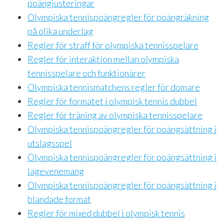
poängjusteringar
Olympiska tennispoängregler för poängräkning
på olika underlag
Regler för straff för olympiska tennisspelare
Regler för interaktion mellan olympiska
tennisspelare och funktionärer
Olympiska tennismatchens regler för domare
Regler för formatet i olympisk tennis dubbel
Regler för träning av olympiska tennisspelare
Olympiska tennispoängregler för poängsättning i
utslagsspel
Olympiska tennispoängregler för poängsättning i
lagevenemang
Olympiska tennispoängregler för poängsättning i
blandade format
Regler för mixed dubbel i olympisk tennis