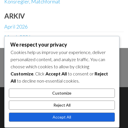
Könsregler, Matchformat
ARKIV
April 2026
March 2026
We respect your privacy
Cookies help us improve your experience, deliver
personalized content, and analyze traffic. You can
SÖK
choose which cookies to allow by clicking
Search
Customize
. Click
Accept All
to consent or
Reject
for:
All
to decline non-essential cookies.
Customize
About Us
About Us
Contact Us
Contact Us
Cookie Policy
Cookie Policy
Privacy Policy
Reject All
Privacy Policy
Sitemap
Sitemap
Accept All
Terms and Conditions
Terms and Conditions