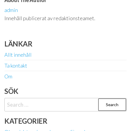
About The Author
admin
Innehåll publicerat av redaktionsteamet.
LÄNKAR
Allt innehåll
Ta kontakt
Om
SÖK
Search
for:
KATEGORIER