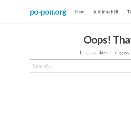
Skip
po-pon.org
to
Hem
Allt innehåll
T
the
content
Oops! That
It looks like nothing w