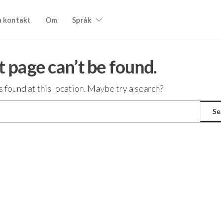
a kontakt
Om
Språk
 page can’t be found.
as found at this location. Maybe try a search?
Search
for: