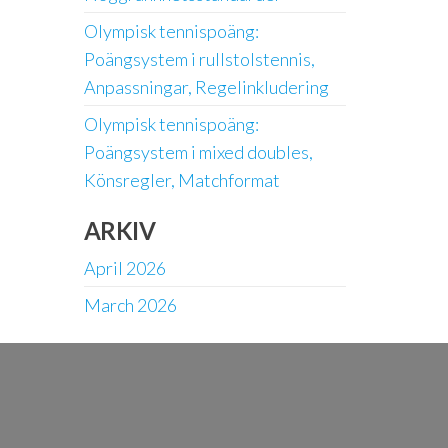
Olympisk tennispoäng:
Poängsystem i rullstolstennis,
Anpassningar, Regelinkludering
Olympisk tennispoäng:
Poängsystem i mixed doubles,
Könsregler, Matchformat
ARKIV
April 2026
March 2026