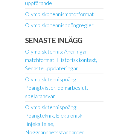
uppförande
Olympiska tennismatchformat
Olympiska tennispoängregler
SENASTE INLÄGG
Olympisk tennis: Ändringar i
matchformat, Historisk kontext,
Senaste uppdateringar
Olympisk tennispoäng:
Poängtvister, domarbeslut,
spelaransvar
Olympisk tennispoäng:
Poängteknik, Elektronisk
linjekallelse,
Noggrannhetsstandarder