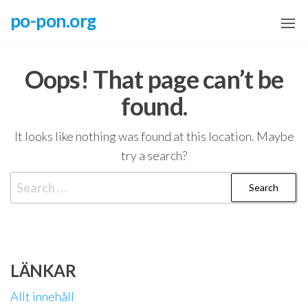
Skip
po-pon.org
to
the
content
Oops! That page can’t be
found.
It looks like nothing was found at this location. Maybe
try a search?
Search
for:
LÄNKAR
Allt innehåll