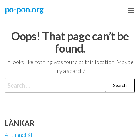
Skip
po-pon.org
to
the
content
Oops! That page can’t be
found.
It looks like nothing was found at this location. Maybe
try a search?
Search
for:
LÄNKAR
Allt innehåll